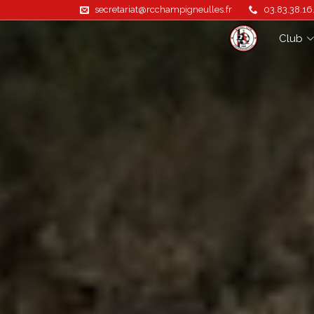
secretariat@rcchampigneulles.fr
03.83.38.16
Club