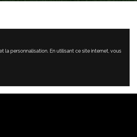
IRIGEANTS
la personnalisation. En utilisant ce site internet, vous
FFECTIF
us suivre