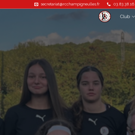
secretariat@rcchampigneulles.fr
03.83.38.16
Club