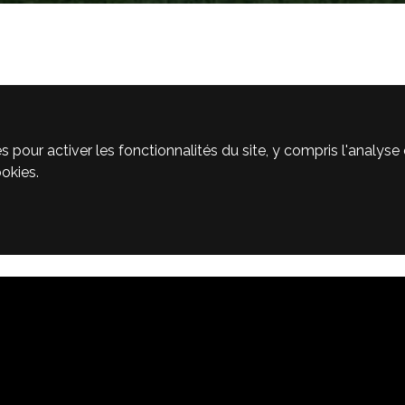
CLASSEMENT
STATISTIQUES
D
ur activer les fonctionnalités du site, y compris l'analyse et 
E
okies.
utiles
No
eil
Comment s'inscrire ?