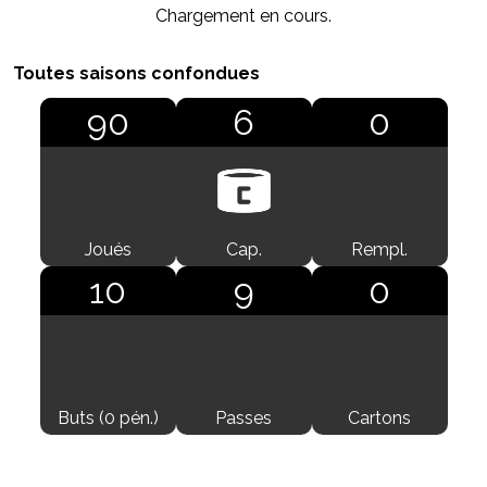
Toutes saisons confondues
90
6
0
Joués
Cap.
Rempl.
10
9
0
Buts (0 pén.)
Passes
Cartons